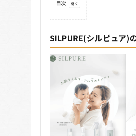
目次
1
SILPURE(シ
ルピュア)の
基本情報
SILPURE(シルピュア
2
SILPURE(シ
ルピュア)の
悪い口コミ
3
SILPURE(シ
ルピュア)の
良い口コミ
4
SILPURE(シ
ルピュア)の
メリット・
デメリット