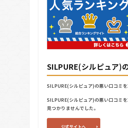
どのように
使えばいい
ですか？
7.2
どれ
くら
いの
期間
で効
果が
SILPURE(シルピュア
現れ
ます
か？
SILPURE(シルピュア)の悪い口コミをX(
7.3
敏感
SILPURE(シルピュア)の悪い口コミをX(
肌で
も使
見つかりませんでした。
えま
す
か？
公式サイトへ