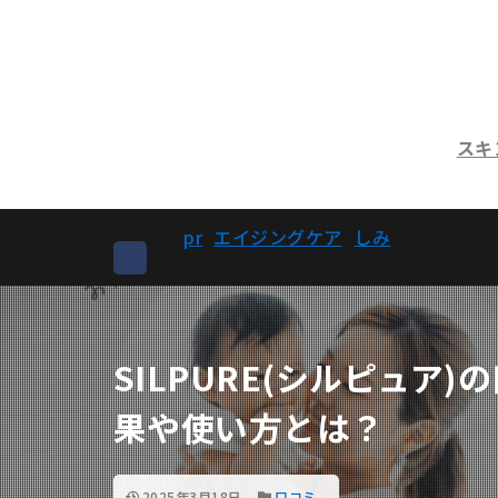
スキ
pr
エイジングケア
しみ
SILPURE(シルピュア
果や使い方とは？
2025年3月18日
口コミ