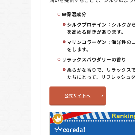
潤いを提供することで、シルクのよう
人
W保湿成分
6.1
おす
シルクプロテイン
：シルクか
すめ
を高める働きがあります。
する
人
マリンコラーゲン
：海洋性の
をします。
6.2
おす
リラックスパウダリーの香り
すめ
柔らかな香りで、リラックス
しな
たちにとって、リフレッシュ
い人
7
SILPURE(シ
公式サイトへ
ルピュア)に
関するQ＆A
7.1
SILPURE(シ
ルピュア)は