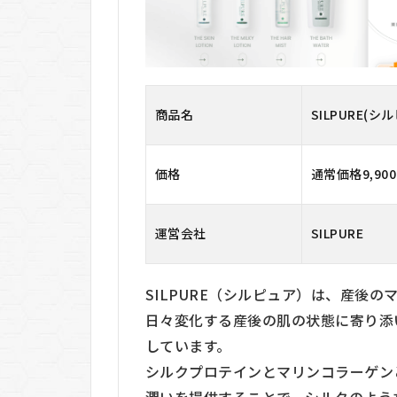
4.1
メリ
ット
4.2
デメ
商品名
SILPURE(シ
リッ
ト
5
価格
通常価格9,90
SILPURE(シ
ルピュア)は
Amazonや
運営会社
SILPURE
楽天買え
る？最安値
は？
SILPURE（シルピュア）は、産後
6
日々変化する産後の肌の状態に寄り添
SILPURE(シ
しています。
ルピュア)を
シルクプロテインとマリンコラーゲン
おすすめす
る人しない