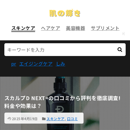
スキンケア
ヘアケア
美容機器
サプリメント
pr
エイジングケア
しみ
スカルプD NEXT+の口コミから評判を徹底調査!
料金や効果は？
2025年4月19日
スキンケア
,
口コミ