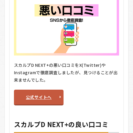
か？
7.2
Q2.
どん
な香
りが
しま
す
か？
7.3
スカルプD NEXT+の悪い口コミをX(Twitter)や
Q3.
Instagramで徹底調査しましたが、見つけることが出
リン
スや
来ませんでした。
コン
ディ
ショ
公式サイトへ
ナー
も必
要で
す
か？
スカルプD NEXT+の良い口コミ