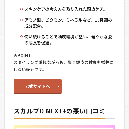
すめ
する
スキンケアの考え方を取り入れた頭皮ケア。
人
アミノ酸、ビタミン、ミネラル
など、13種類の
6.2
成分配合。
おす
すめ
使い続けることで頭皮環境が整い、健やかな髪
しな
い人
の成長を促進。
7
スカ
★
POINT
ルプD
NEXT+に
スタイリング重視ながらも、髪と頭皮の健康も犠牲に
関するQ
しない設計です。
＆A
7.1
公式サイトへ
Q1.
毎日
使う
と髪
に負
スカルプD NEXT+の悪い口コミ
担が
かか
りま
せん