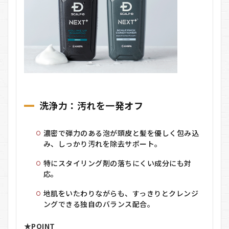
定特
典ま
とめ
4.4
① スカ
ルプD
NEXT+
ボリュ
ームア
ップシ
洗浄力：汚れを一発オフ
ャンプ
ー ドラ
イ
濃密で弾力のある泡が頭皮と髪を優しく包み込
4.5
み、しっかり汚れを除去サポート。
② スカ
ルプD
特にスタイリング剤の落ちにくい成分にも対
NEXT+
応。
スカル
プパッ
地肌をいたわりながらも、すっきりとクレンジ
クコン
ングできる独自のバランス配合。
ディシ
ョナー
★
POINT