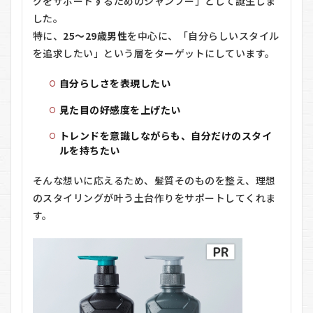
グをサポートするためのシャンプー」として誕生しま
良い口コ
ミ
した。
特に、
25〜29歳男性
を中心に、「自分らしいスタイル
4
スカ
ルプD
を追求したい」という層をターゲットにしています。
NEXT+の
料金
自分らしさを表現したい
4.1
見た目の好感度を上げたい
定期
コー
トレンドを意識しながらも、自分だけのスタイ
ス初
回特
ルを持ちたい
典
そんな想いに応えるため、髪質そのものを整え、理想
4.2
のスタイリングが叶う土台作りをサポートしてくれま
2回目
以降
す。
の価
格
4.3
公式
通販
サイ
ト限