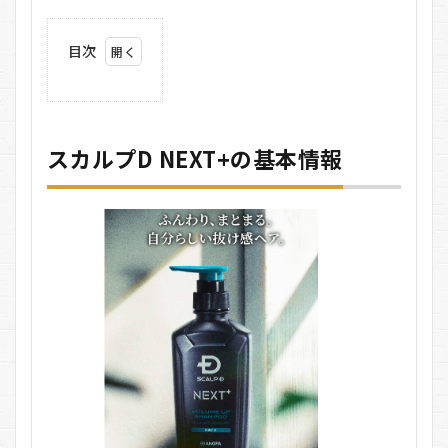
目次
1
スカ
ルプD
NEXT+の
基本情報
スカルプD NEXT+の基本情報
1.1
洗浄
力：
汚れ
を一
発オ
フ
1.2
ハ
リ・
コ
シ：
髪を
立ち
上げ