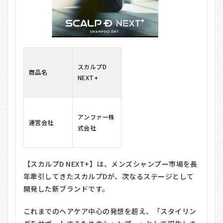
る多
角的
アプ
ロー
チ
1.3
頭皮
スカルプD
商品名
ケ
NEXT+
ア：
地肌
を健
やか
アンファー株
に保
運営会社
つ
式会社
2
スカ
ルプD
NEXT+の
【スカルプD NEXT+】は、メンズシャンプー市場を長
悪い口コ
年牽引してきたスカルプDが、次なるステージとして
ミ
開発した新ブランドです。
3
スカ
ルプD
これまでのヘアケア中心の発想を超え、「スタイリン
NEXT+の