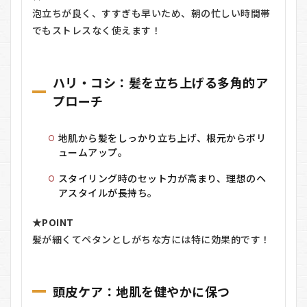
5
スカ
泡立ちが良く、すすぎも早いため、朝の忙しい時間帯
ルプD
でもストレスなく使えます！
NEXT+の
メリッ
ト・デメ
リット
ハリ・コシ：髪を立ち上げる多角的ア
5.1
プローチ
メリ
ット
5.2
地肌から髪をしっかり立ち上げ、根元からボリ
デメ
ュームアップ。
リッ
ト
スタイリング時のセット力が高まり、理想のヘ
アスタイルが長持ち。
6
スカ
ルプD
★
POINT
NEXT+を
おすすめ
髪が細くてペタンとしがちな方には特に効果的です！
する人し
ない人
6.1
頭皮ケア：地肌を健やかに保つ
おす