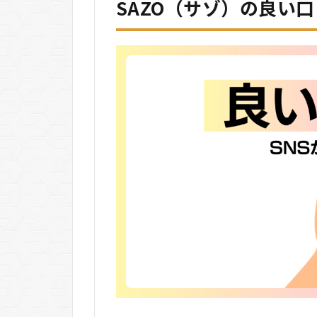
SAZO（サゾ）の良い
3.3
PayPay
対応で
安心の
国内決
済
3.4
対応
ECサ
イト
数が
非常
に多
い
4
SAZO（サ
ゾ）の料
金
5