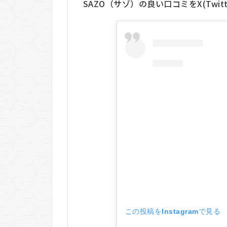
SAZO（サゾ）の良い口コミをX(Twitt
SAZO（サ
ゾ）のメ
リット・
デメリッ
ト
5.1
メリ
ット
5.2
デメ
リッ
ト
6
SAZO（サ
ゾ）をお
すすめす
る人しな
この投稿をInstagramで見る
い人