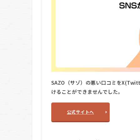
3.1
日本
語検
索・
URL
入力
だけ
で完
結
3.2
SAZO（サゾ）の悪い口コミをX(Twit
関
税・
けることができませんでした。
送料
込み
の総
公式サイトへ
額が
すぐ
分か
る