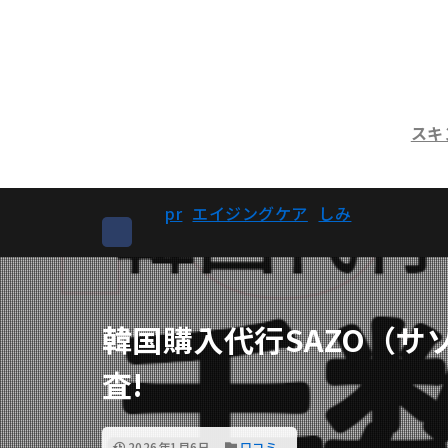
スキ
pr
エイジングケア
しみ
韓国購入代行SAZO（
査!
2026年1月6日
口コミ