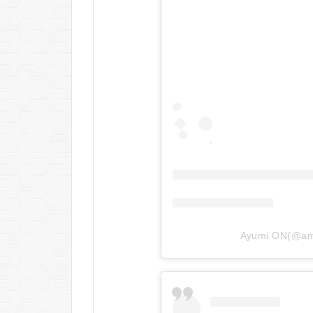
6.1
おす
すめ
する
人
6.2
おす
すめ
しな
い人
7
SAZO（サ
ゾ）に関
するQ＆A
Ayumi ON(@