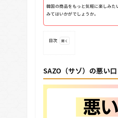
韓国の商品をもっと気軽に楽しみたい
みてはいかがでしょうか。
目次
1
SAZO（サ
ゾ）の悪
い口コミ
SAZO（サゾ）の悪い
2
SAZO（サ
ゾ）の良
い口コミ
3
SAZO（サ
ゾ）の基
本情報