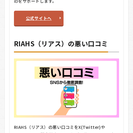
のをサポートします。
リット
5.1
メリ
公式サイトへ
ット
5.2
デメ
RIAHS（リアス）の悪い口コミ
リッ
ト
6
RIAHS（リ
アス）を
おすすめ
する人し
ない人
6.1
おす
すめ
する
人
6.2
RIAHS（リアス）の悪い口コミをX(Twitter)や
おす