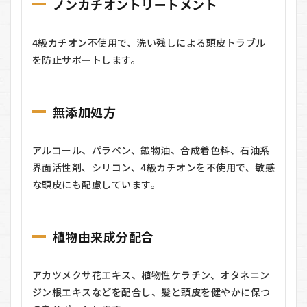
ノンカチオントリートメント
期コ
ー
ス：1
4級カチオン不使用で、洗い残しによる頭皮トラブル
セッ
ト
を防止サポートします。
9,000
円
（税
込・
無添加処方
送料
無
料）
アルコール、パラベン、鉱物油、合成着色料、石油系
4.3
界面活性剤、シリコン、4級カチオンを不使用で、敏感
定期
な頭皮にも配慮しています。
購入
特典
まと
め
植物由来成分配合
5
RIAHS（リ
アカツメクサ花エキス、植物性ケラチン、オタネニン
アス）の
メリッ
ジン根エキスなどを配合し、髪と頭皮を健やかに保つ
ト・デメ