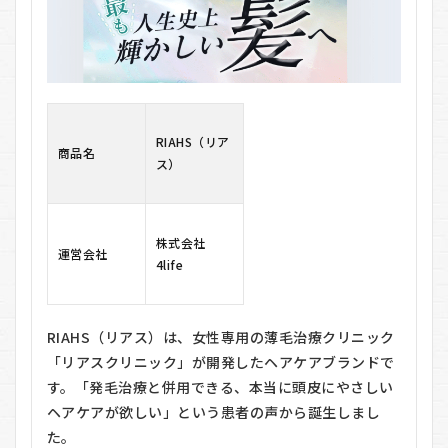
ノン
カチ
オン
トリ
ート
メン
ト
1.4
RIAHS（リア
商品名
無添
ス）
加処
方
1.5
株式会社
植物
運営会社
4life
由来
成分
配合
2
RIAHS（リアス）は、女性専用の薄毛治療クリニック
RIAHS（リ
「リアスクリニック」が開発したヘアケアブランドで
アス）の
す。「発毛治療と併用できる、本当に頭皮にやさしい
悪い口コ
ミ
ヘアケアが欲しい」という患者の声から誕生しまし
た。
3