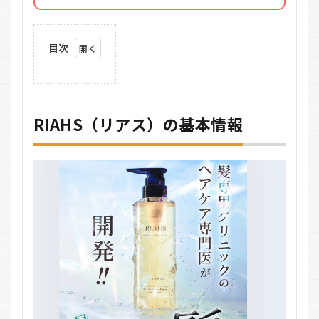
目次
1
RIAHS（リ
アス）の
基本情報
RIAHS（リアス）の基本情報
1.1
医療
機関
監修
の安
心感
1.2
アミ
ノ酸
系シ
ャン
プー
1.3