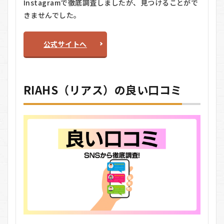
Instagramで徹底調査しましたが、見つけることがで
すめ
きませんでした。
しな
い人
7
公式サイトへ
RIAHS（リ
アス）に
関するQ＆
A
RIAHS（リアス）の良い口コミ