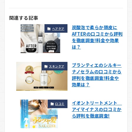
関連する記事
炭酸泡で柔らか頭皮に
ヘアケア
AFTERの口コミから評判
を徹底調査!料金や効果
は？
ブランティエのシルキー
スキンケア
ナノセラムの口コミから
評判を徹底調査!料金や
効果は？
イオントリートメント
口コミ
アイマイナスの口コミか
ら評判を徹底調査!