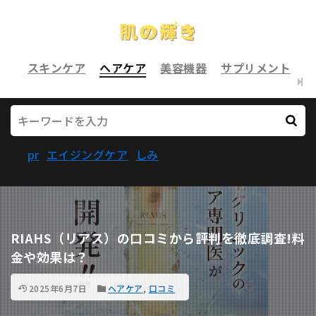
スキンケア
ヘアケア
美容機器
サプリメント
pr
エイジングケア
しみ
RIAHS（リアス）の口コミから評判を徹底調査!料
金や効果は？
2025年6月7日
ヘアケア
,
口コミ