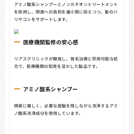
アミノ酸系シャンプーとノンカチオントリートメント
RIAHS（リ
アス）の
を採用し、頭皮への負担を最小限に抑えつつ、髪のハ
良い口コ
リやコシをサポートします。
ミ
4
RIAHS（リ
医療機関監修の安心感
アス）の
料金
4.1
リアスクリニックが開発し、発毛治療と併用可能な処
■ 初
方で、医療機関の知見を活かした製品です。
回体
験セ
ッ
ト：
アミノ酸系シャンプー
500円
（税
込・
送料
頭皮に優しく、必要な皮脂を残しながら洗浄するアミ
無
ノ酸系洗浄成分を使用しています。
料）
4.2
■ 定