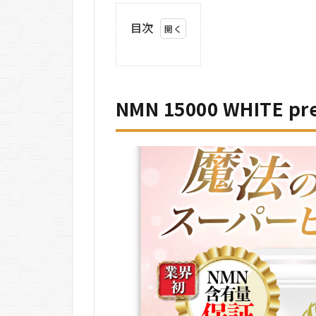
目次
1
NMN
15000
WHITE
premium
NMN 15000 WHITE
の基本情
報
2
NMN
15000
WHITE
premium
の悪い口
コミ
3
NMN
15000
WHITE
premium
の良い口