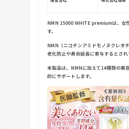
購入
の特
徴
5
NMN
NMN 15000 WHITE premi
15000
す。
WHITE
premium
NMN（ニコチンアミドモノヌクレオ
のメリッ
老化防止や寿命延長に寄与するとされ
ト・デメ
リット
本製品は、NMNに加えて14種類の
6
NMN
的にサポートします。
15000
WHITE
premium
をおすす
めする人
しない人
7
NMN
15000
WHITE