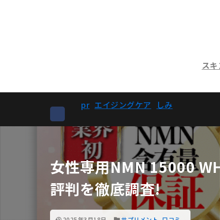
スキ
pr
エイジングケア
しみ
女性専用NMN 15000 W
評判を徹底調査!
2025年3月18日
サプリメント
,
口コミ