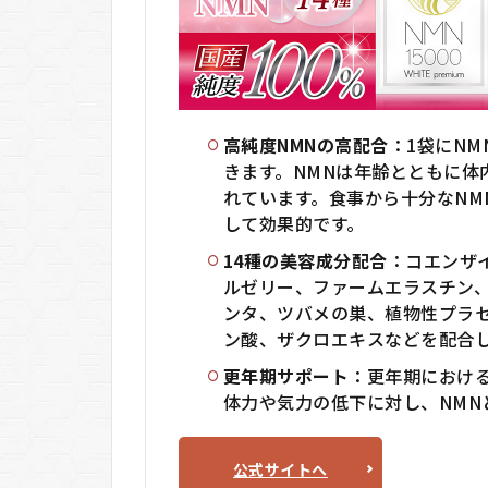
premium
に関する
Q＆A
高純度NMNの高配合
：1袋にNM
きます。NMNは年齢とともに体
れています。食事から十分なNM
して効果的です。
14種の美容成分配合
：コエンザイ
ルゼリー、ファームエラスチン
ンタ、ツバメの巣、植物性プラ
ン酸、ザクロエキスなどを配合
更年期サポート
：更年期におけ
体力や気力の低下に対し、NMN
公式サイトへ