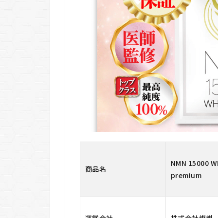
コミ
4
NMN
15000
WHITE
premium
の料金
4.1
通常
価格
4.2
初回限
定価格
（64%OFF）
4.3
2回目
NMN 15000 W
商品名
以降の料金
premium
（13%OFF）
4.4
定期
運営会社
株式会社燦樹