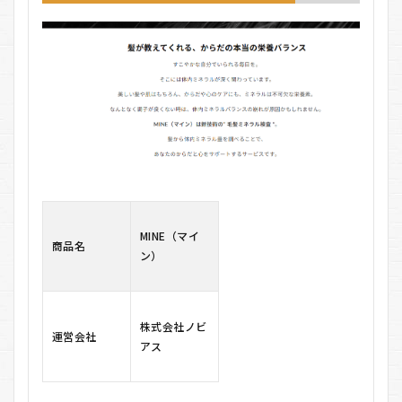
採血不
要で利
用しや
すい
0.6.3
食生活
を見直
すきっ
かけに
なる
0.7
デメ
リッ
MINE（マイ
ト
商品名
ン）
0.7.1
医療検
査では
ない
株式会社ノビ
運営会社
アス
0.7.2
結果は
あくま
で参考