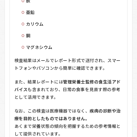
鉄
＆A
1.9.1
亜鉛
Q. 検査
は痛く
カリウム
ありま
せん
銅
か？
マグネシウム
1.9.2
Q. 検査
検査結果はメールでレポート形式で送付され、スマー
結果は
どのよ
トフォンやパソコンから簡単に確認できます。
うに届
きます
また、結果レポートには
管理栄養士監修の食生活アド
か？
バイス
も含まれており、日常の食事を見直す際の参考
1.9.3
として活用できます。
Q. 医療
検査と
して利
なお、この検査は医療機器ではなく、
疾病の診断や治
用でき
療を目的としたものではありません。
ます
あくまで栄養状態の傾向を把握するための参考情報と
か？
して提供されています。