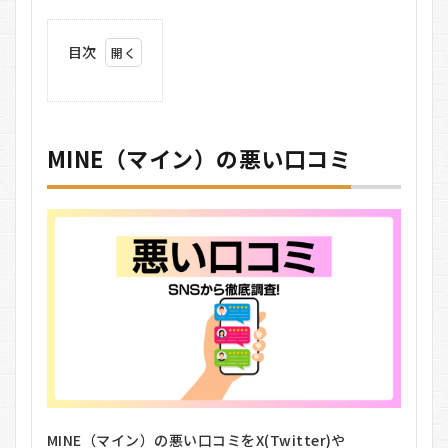
目次
0.1
MINE（マ
イン）の
悪い口コ
MINE（マイン）の悪い口コミ
ミ
0.2
MINE（マ
イン）の
良い口コ
ミ
0.3
MINE（マ
イン）の
基本情報
0.3.1
数本の
髪の毛
MINE（マイン）の悪い口コミをX(Twitter)や
だけで