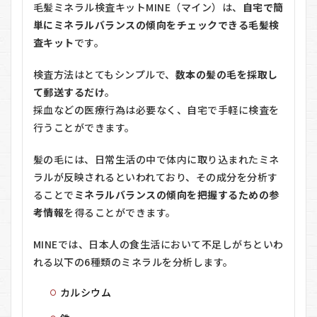
毛髪ミネラル検査キットMINE（マイン）は、
自宅で簡
情報
単にミネラルバランスの傾向をチェックできる毛髪検
0.8
査キット
です。
MINE（マ
イン）を
おすすめ
検査方法はとてもシンプルで、
数本の髪の毛を採取し
する人し
て郵送するだけ
。
ない人
採血などの医療行為は必要なく、自宅で手軽に検査を
1
行うことができます。
1.8.1
髪の毛には、日常生活の中で体内に取り込まれたミネ
おすす
めする
ラルが反映されるといわれており、その成分を分析す
人
ることで
ミネラルバランスの傾向を把握するための参
1.8.2
考情報
を得ることができます。
おすす
めしな
MINEでは、日本人の食生活において不足しがちといわ
い人
れる以下の6種類のミネラルを分析します。
1.9
MINE（マ
カルシウム
イン）に
関するQ