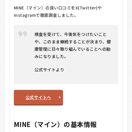
届く
MINE（マイン）の良い口コミをX(Twitter)や
0.4
Instagramで徹底調査しました。
MINE（マ
イン）の
料金
検査を受けて、今後気をつけたいこと
0.5
や、このまま継続することが決まり、健
MINE（マ
康管理に日々取り組んでいることへの励
イン）の
メリッ
みになりました。
ト・デメ
リット
公式サイトより
0.6
メリ
ット
0.6.1
公式サイトへ
自宅で
手軽に
検査で
きる
MINE（マイン）の基本情報
0.6.2