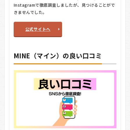
検査で
Instagramで徹底調査しましたが、見つけることがで
きる
きませんでした。
0.3.2
日本人
公式サイトへ
が不足
しがち
な6種類
のミネ
ラルを
MINE（マイン）の良い口コミ
チェッ
ク
0.3.3
管理栄
養士監
修の食
生活ア
ドバイ
ス
0.3.4
検査結
果はメ
ールで