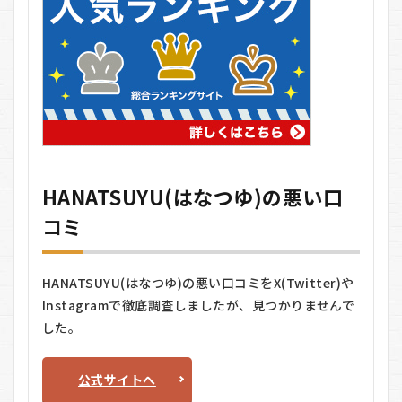
6.2
デメ
リッ
ト
7
HANATSUYU(は
なつゆ)をおす
すめする人しな
い人
HANATSUYU(はなつゆ)の悪い口
7.1
コミ
おす
すめ
する
人
HANATSUYU(はなつゆ)の悪い口コミをX(Twitter)や
7.2
Instagramで徹底調査しましたが、見つかりませんで
おす
した。
すめ
しな
い人
公式サイトへ
8