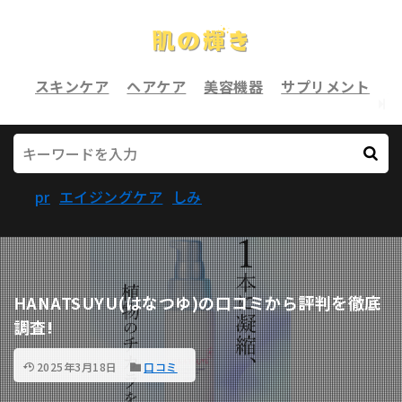
スキンケア
ヘアケア
美容機器
サプリメント
pr
エイジングケア
しみ
HANATSUYU(はなつゆ)の口コミから評判を徹底
調査!
2025年3月18日
口コミ