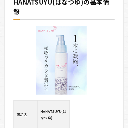
HANATSUYU(はなつゆ)の基本情
2
報
HANATSUYU(は
なつゆ)の悪い
口コミ
3
HANATSUYU(は
なつゆ)の良い
口コミ
4
HANATSUYU(は
なつゆ)の料金
5
HANATSUYU(は
なつゆ)の利用
方法
5.1
1. 洗
顔
HANATSUYU(は
商品名
後、
なつゆ)
清潔
な肌