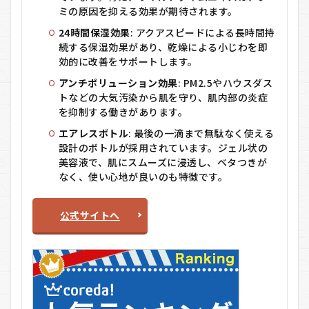
に
ミの原因を抑える効果が期待されます。
5.5
24時間保湿効果
: アクアスピードによる長時間持
5. 仕
続する保湿効果があり、乾燥による小じわを即
上げ
効的に改善をサポートします。
に軽
く押
アンチポリューション効果
: PM2.5やハウスダス
さえ
トなどの大気汚染から肌を守り、肌内部の炎症
る
を抑制する働きがあります。
5.6
エアレスボトル
: 最後の一滴まで無駄なく使える
6. そ
設計のボトルが採用されています。ジェル状の
の後
美容液で、肌にスムーズに浸透し、ベタつきが
のス
キン
なく、使い心地が良いのも特徴です。
ケア
6
公式サイトへ
HANATSUYU(は
なつゆ)のメリ
ット・デメリッ
ト
6.1
メリ
ット