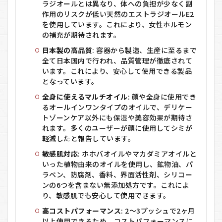
トゾ
ラジオールとは異なり、体への負担が少なく副
ーン
作用のリスクが低い天然のエストラジオールE2
以外
を使用しています。これにより、女性ホルモン
への
の補充が期待されます。
使用
方法
日本製の高品質
: 容器から製造、生産に至るまで
全て日本国内で行われ、品質管理が徹底されて
5.5
います。これにより、安心して使用できる製品
使用
となっています。
上の
注意
全身に使えるマルチオイル
: 顔や全身に使用でき
6
るオールインワンタイプのオイルで、デリケー
FemMoon（フ
トゾーンケア以外にも保湿や美容効果が期待さ
ェムムーン）
れます。多くのユーザーが顔に使用してシミが
のメリット・
軽減したと報告しています。
デメリット
敏感肌対応
: ホホバオイルやマカダミアオイルと
7
いった植物由来のオイルを使用し、鉱物油、パ
FemMoon（フ
ラベン、防腐剤、香料、界面活性剤、シリコー
ェムムーン）
ンの6つを含まない無添加処方です。これによ
をおすすめす
り、敏感肌でも安心して使用できます。
る人しない人
高コストパフォーマンス
: 2～3プッシュで2ヶ月
8
以上使用できるため、コストパフォーマンスに
FemMoon（フ