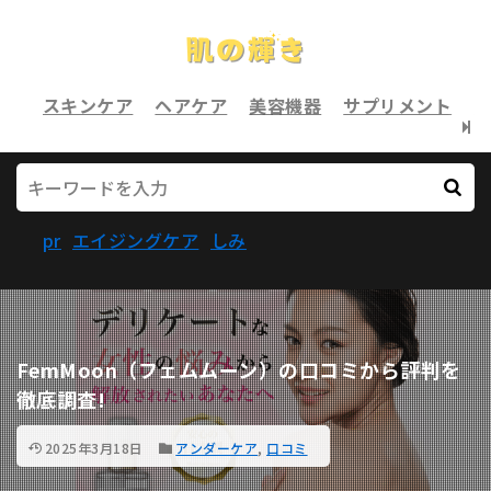
スキンケア
ヘアケア
美容機器
サプリメント
pr
エイジングケア
しみ
FemMoon（フェムムーン）の口コミから評判を
徹底調査!
2025年3月18日
アンダーケア
,
口コミ