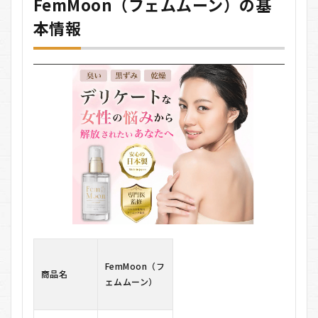
FemMoon（フェムムーン）の基
2
本情報
FemMoon（フ
ェムムーン）
の悪い口コミ
3
FemMoon（フ
ェムムーン）
の良い口コミ
4
FemMoon（フ
ェムムーン）
の料金
5
FemMoon（フ
ェムムーン）
の利用方法
5.1
FemMoon（フ
ステ
商品名
ェムムーン）
ップ
1: オ
イル