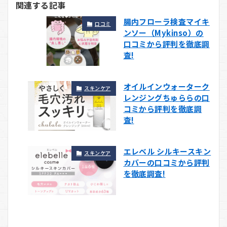
関連する記事
腸内フローラ検査マイキ
口コミ
ンソー（Mykinso）の
口コミから評判を徹底調
査!
オイルインウォーターク
スキンケア
レンジングちゅららの口
コミから評判を徹底調
査!
エレベル シルキースキン
スキンケア
カバーの口コミから評判
を徹底調査!