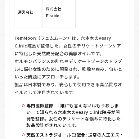
を手
に取
株式会社
運営会社
る
E’rable
5.2
ステ
ップ
FemMoon（フェムムーン）は、六本木のVeary
2: デ
Clinic院長が監修した、女性のデリケートゾーンケア
リケ
ート
に特化した天然成分配合の美容オイルです。
ゾー
ホルモンバランスの乱れやデリケートゾーンのトラブ
ンに
ルに悩む女性のために開発され、乾燥や痒み、匂いと
塗布
する
いった問題にアプローチします。
製品は日本製であり、安心して使用できる高品質なオ
5.3
ステ
イルとして注目されています。
ップ
3: 膣
専門医師監修
: 「誰にも言えないはもうおしま
内の
い」で知られる六本木のVeary Clinic院長が開
ケア
発を監修。女性のデリケートな悩みに特化した
5.4
製品設計がされています。
デリ
天然エストラジオールE2配合
: 通常の人工エスト
ケー