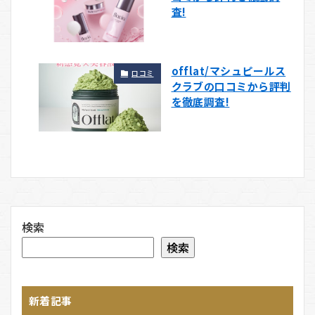
査!
offlat/マシュピールス
口コミ
クラブの口コミから評判
を徹底調査!
検索
検索
新着記事