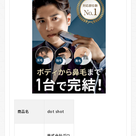
shot
の悪
い口
コミ
3
dot
shot
の良
い口
コミ
4
dot
shot
の料
金
4.1
1.
商品名
dot shot
dot
shot
本体
セッ
ト
株式会社グロ