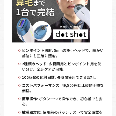
法
6
dot
shot
のメ
リッ
ト・
デメ
リッ
ト
ピンポイント照射
: 5mmの極小ヘッドで、細かい
部位にも正確に照射。
7
dot
2種類のヘッド
: 広範囲用とピンポイント用を使
shot
い分け、全身ケアが可能。
をお
すす
100万発の照射回数
: 長期間使用できる設計。
めす
る人
コストパフォーマンス
: 49,500円と比較的手頃な
しな
価格。
い人
簡単操作
: ボタン一つで操作でき、初心者でも安
8
心。
dot
shot
敏感肌対応
: 使用前のパッチテストで安全確認を