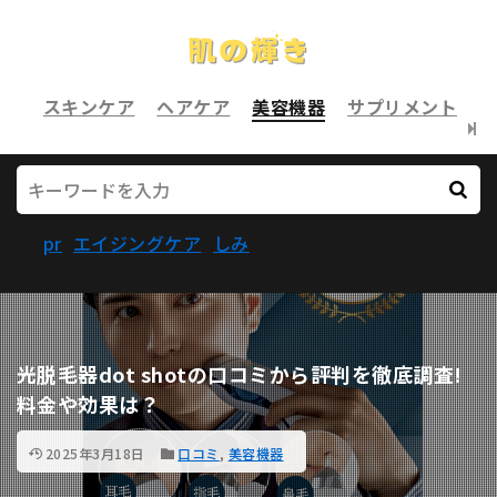
スキンケア
ヘアケア
美容機器
サプリメント
pr
エイジングケア
しみ
光脱毛器dot shotの口コミから評判を徹底調査!
料金や効果は？
2025年3月18日
口コミ
,
美容機器