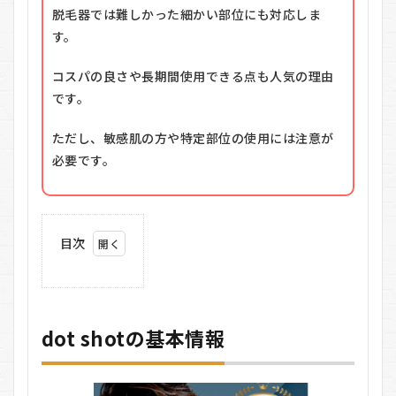
脱毛器では難しかった細かい部位にも対応しま
す。
コスパの良さや長期間使用できる点も人気の理由
です。
ただし、敏感肌の方や特定部位の使用には注意が
必要です。
目次
1
dot
shot
の基
dot shotの基本情報
本情
報
2
dot