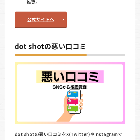
に関
推奨。
する
Q＆
A
公式サイトへ
dot shotの悪い口コミ
dot shotの悪い口コミをX(Twitter)やInstagramで