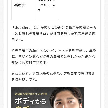
運営会社
ーバルエーム
4.2
ズ
2. ピ
ンポ
イン
トヘ
「dot shot」は、美容サロン向け業務用美容機メーカ
ッド
のみ
ーとお顔脱毛専用サロンが共同開発した家庭用光美容
器です。
4.3
30日
間返
特許申請中の5mmピンポイントヘッドを搭載し、鼻や
品保
耳、デザイン髭など従来の機器では難しかった細かな
証
部位にも照射可能です。
4.4
支払
男女問わず、サロン級のムダ毛ケアを自宅で実現でき
い方
る点が魅力です。
法
5
dot
shot
の利
用方