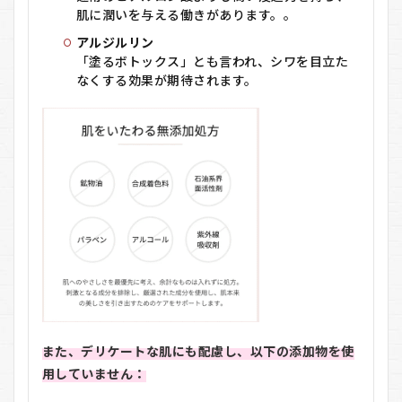
ラ
肌に潤いを与える働きがあります。。
ー
ジュ
アルジルリン
ボ
「塗るボトックス」とも言われ、シワを目立た
ー
なくする効果が期待されます。
テ
を
お
す
す
め
す
る
人
し
な
い
人
7
プ
ラ
また、デリケートな肌にも配慮し、以下の添加物を使
ー
用していません：
ジュ
ボ