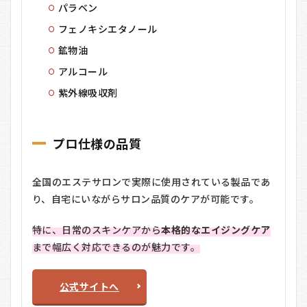
ー
パラベン
テ
フェノキシエタノール
に
関
鉱物油
す
るQ
アルコール
＆A
紫外線吸収剤
7.1
Q1:
効果
を実
プロ仕様の品質
感す
るま
でど
全国のエステサロンで実際に使用されている製品であ
のく
り、自宅にいながらサロン品質のケアが可能です。
らい
の期
間が
特に、日常のスキンケアから
本格的なエイジングケア
必要
まで幅広く対応できるのが魅力です。
です
か？
7.2
公式サイトへ
Q2: