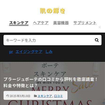
スキンケア
ヘアケア
美容機器
サプリメント
pr
エイジングケア
しみ
プラージュボーテの口コミから評判を徹底調査！
料金や特徴とは？
2025年3月18日
スキンケア
,
口コミ