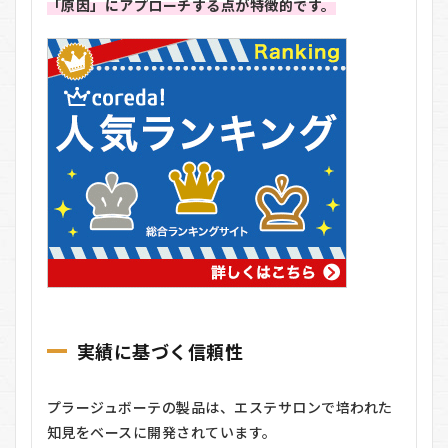
「原因」にアプローチする点が特徴的です。
3
プ
ラ
ー
ジュ
ボ
ー
テ
の
良
い
口
コ
ミ
4
プ
ラ
実績に基づく信頼性
ー
ジュ
ボ
ー
プラージュボーテの製品は、エステサロンで培われた
テ
知見をベースに開発されています。
の