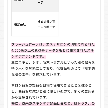
ーテ
1.2
高品
質な
成分
株式会社プラ
1.3
運営会社
ージュボーテ
プロ
仕様
の品
質
プラージュボーテ
は、エステサロンの現場で得られた
2
4,000名以上の肌改善データをもとに開発されたスキ
プ
ンケアブランドです。
ラ
主に
ニキビ、シミ、毛穴トラブル
といった肌の悩みを
ー
ジュ
持つ人々を対象にしており、化粧品を通じて「根本的
ボ
な肌の改善」を追求しています。
ー
テ
の
サロン品質の製品を自宅で使用できることを強みと
悪
し、高品質な成分と肌に優しい処方で、多くの愛用者
い
から支持されています。
口
コ
特に、従来のスキンケア製品と異なり、肌トラブルの
ミ