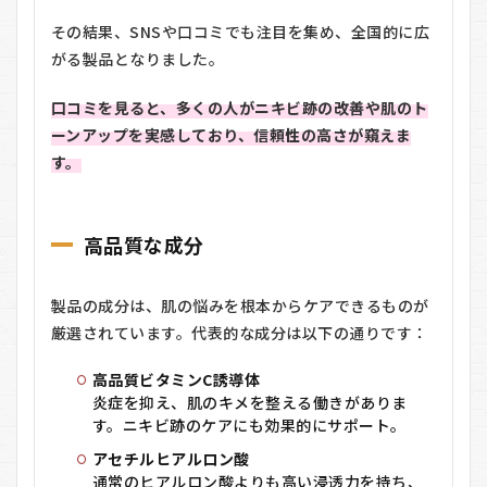
料
金
その結果、SNSや口コミでも注目を集め、全国的に広
がる製品となりました。
4.1
プラ
ージ
口コミを見ると、多くの人がニキビ跡の改善や肌のト
ュボ
ーンアップを実感しており、信頼性の高さが窺えま
ーテ
す。
の送
料
5
高品質な成分
プラ
ージ
ュボ
ーテ
製品の成分は、肌の悩みを根本からケアできるものが
のメ
厳選されています。代表的な成分は以下の通りです：
リッ
ト・
デメ
高品質ビタミンC誘導体
リッ
炎症を抑え、肌のキメを整える働きがありま
ト
す。ニキビ跡のケアにも効果的にサポート。
6
アセチルヒアルロン酸
プ
通常のヒアルロン酸よりも高い浸透力を持ち、