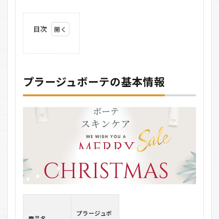
目次
1
プ
ラ
ー
プラージュボーテの基本情報
ジュ
ボ
ー
テ
の
基
本
情
報
1.1
実績
に基
づく
信頼
性
プラージュボ
商品名