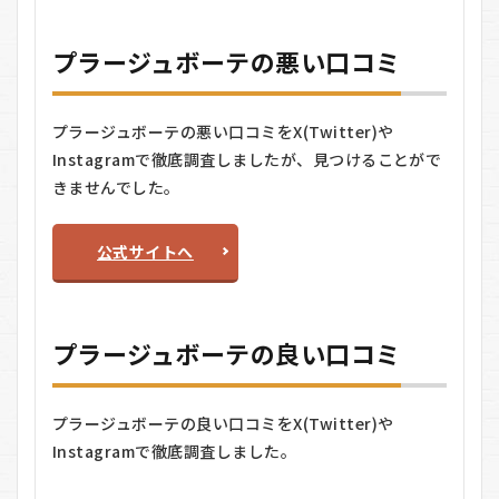
どの
商品
から
プラージュボーテの悪い口コミ
使い
始め
るべ
きで
プラージュボーテの悪い口コミをX(Twitter)や
す
Instagramで徹底調査しましたが、見つけることがで
か？
きませんでした。
7.3
Q3:
敏感
公式サイトへ
肌で
も使
用で
きま
す
プラージュボーテの良い口コミ
か？
プラージュボーテの良い口コミをX(Twitter)や
Instagramで徹底調査しました。