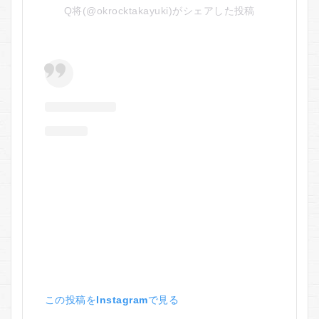
リッ
Q将(@okrocktakayuki)がシェアした投稿
ト
7
ビ
オ
ル
チ
ア
アイ
ラ
ッ
シ
ュ
セ
ラ
ム
を
お
す
す
め
す
る
この投稿をInstagramで見る
人