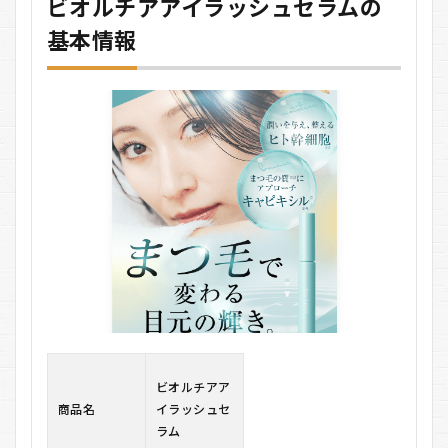
ビオルチアアイラッシュセラムの
ア
基本情報
アイ
ラ
ッ
シ
ュ
セ
ラ
ム
の
基
本
情
報
2
ビ
オ
ル
チ
ア
ビオルチアア
アイ
商品名
イラッシュセ
ラ
ッ
ラム
シ