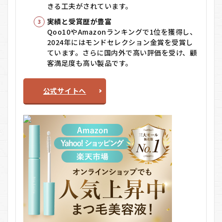
きる工夫がされています。
の
良
実績と受賞歴が豊富
い
Qoo10やAmazonランキングで1位を獲得し、
口
2024年にはモンドセレクション金賞を受賞し
コ
ています。さらに国内外で高い評価を受け、顧
ミ
客満足度も高い製品です。
4
ビ
オ
公式サイトへ
ル
チ
ア
アイ
ラ
ッ
シ
ュ
セ
ラ
ム
の
料
金