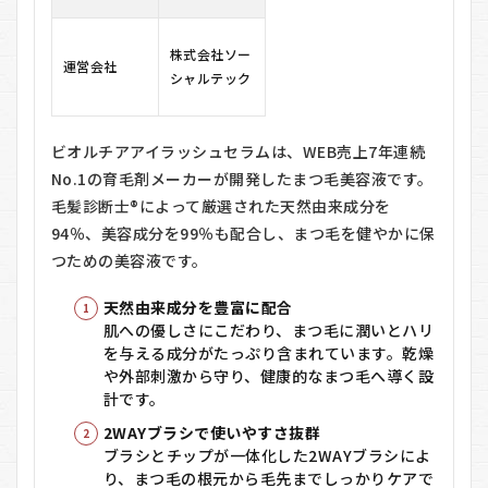
ュ
セ
株式会社ソー
ラ
運営会社
ム
シャルテック
の
悪
い
ビオルチアアイラッシュセラムは、WEB売上7年連続
口
コ
No.1の育毛剤メーカーが開発したまつ毛美容液です。
ミ
毛髪診断士®によって厳選された天然由来成分を
3
94％、美容成分を99％も配合し、まつ毛を健やかに保
ビ
つための美容液です。
オ
ル
天然由来成分を豊富に配合
チ
肌への優しさにこだわり、まつ毛に潤いとハリ
ア
アイ
を与える成分がたっぷり含まれています。乾燥
ラ
や外部刺激から守り、健康的なまつ毛へ導く設
ッ
計です。
シ
ュ
2WAYブラシで使いやすさ抜群
セ
ブラシとチップが一体化した2WAYブラシによ
ラ
り、まつ毛の根元から毛先までしっかりケアで
ム