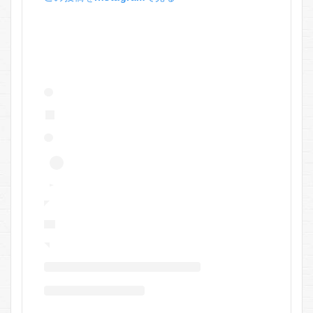
つ毛
全体
に塗
布
5.4
使用
頻度
5.5
注意
点
6
ビオ
ルチ
アア
イラ
ッシ
ュセ
ラム
のメ
リッ
ト・
デメ