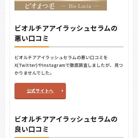
4.1
ビオ
ルチ
アア
ビオルチアアイラッシュセラムの
イラ
ッシ
悪い口コミ
ュセ
ラム
の送
料
ビオルチアアイラッシュセラムの悪い口コミを
5
X(Twitter)やInstagramで徹底調査しましたが、見つ
ビ
かりませんでした。
オ
ル
チ
公式サイトへ
ア
アイ
ラ
ッ
シ
ビオルチアアイラッシュセラムの
ュ
セ
良い口コミ
ラ
ム