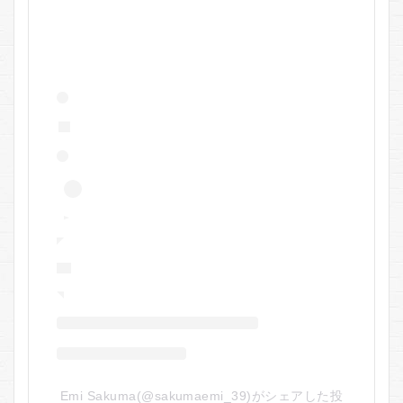
し
な
い
人
8
ビ
オ
ル
チ
ア
アイ
ラ
ッ
シ
ュ
セ
ラ
ム
に
関
す
るQ
＆A
Emi Sakuma(@sakumaemi_39)がシェアした投