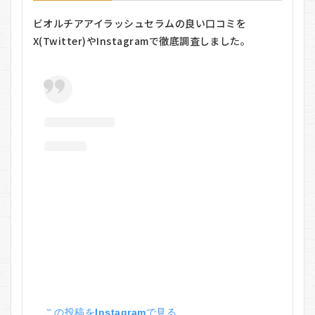
の
ビオルチアアイラッシュセラムの良い口コミを
利
用
X(Twitter)やInstagramで徹底調査しました。
方
法
5.1
1. 洗
顔後
に使
用
5.2
2. チ
ップ
でま
つ毛
の根
元に
塗布
5.3
3. ブ
ラシ
でま
この投稿をInstagramで見る