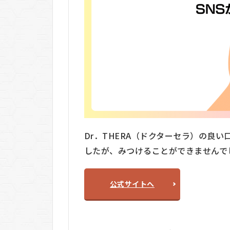
4
Dr．
THERA（ド
クターセ
ラ）の料金
5
Dr．
THERA（ド
クターセ
ラ）のメリ
ット・デメ
リット
5.1
Dr．THERA（ドクターセラ）の良い口コミ
メリ
したが、みつけることができませんで
ット
5.2
デメ
公式サイトへ
リッ
ト
6
Dr．