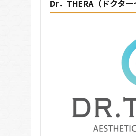
THERA（ド
Dr．THERA（ドクタ
クターセ
ラ）をおす
すめする人
しない人
6.1
おす
すめ
する
人
6.2
おす
すめ
しな
い人
7
Dr．
THERA（ド
クターセ
ラ）に関す