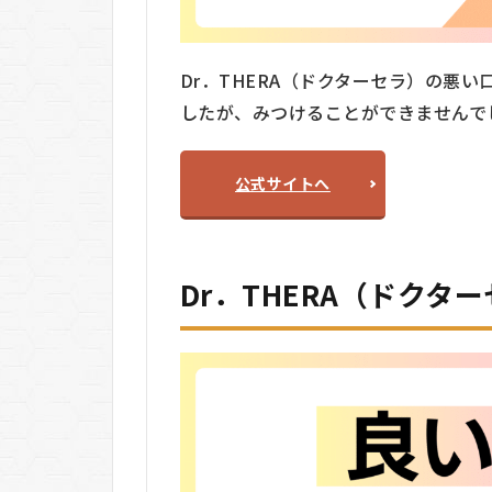
応用
3.2
②
Dr．THERA（ドクターセラ）の悪い口コミ
6.78MHz
の
したが、みつけることができませんで
RF（高
周波）搭
載
公式サイトへ
3.3
③ 1
台に
多機
Dr．THERA（ドクタ
能を
集約
3.4
④
2W出
力設
計