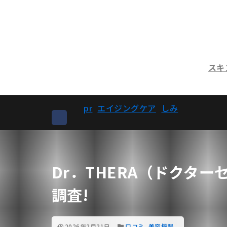
スキ
pr
エイジングケア
しみ
Dr．THERA（ドクタ
調査!
2026年2月21日
口コミ
,
美容機器