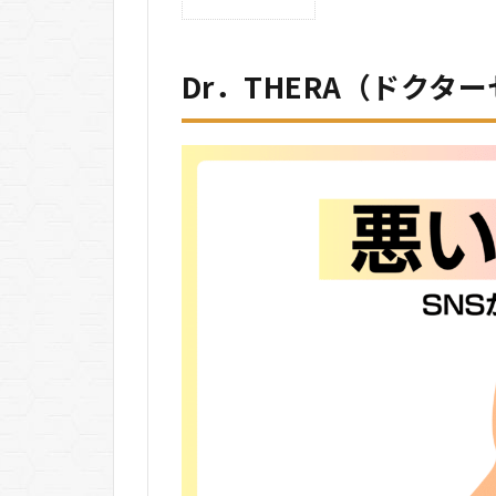
THERA（ド
クターセ
ラ）の悪い
Dr．THERA（ドクタ
口コミ
2
Dr．
THERA（ド
クターセ
ラ）の良い
口コミ
3
Dr．
THERA（ド
クターセ
ラ）の基本
情報
3.1
①
LDM（高
密度超
音波）
理論を