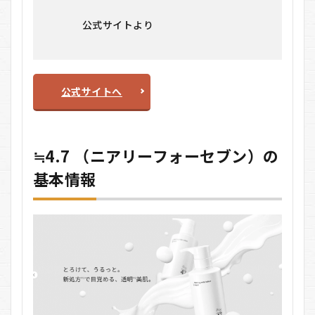
7
≒4.7
公式サイトより
（ニ
アリ
ーフ
ォー
セブ
公式サイトへ
ン）
に関
する
Q＆
A
≒4.7 （ニアリーフォーセブン）の
7.1
基本情報
Q1.
≒4.7
はど
んな
ブラ
ンド
です
か？
7.2
Q2.