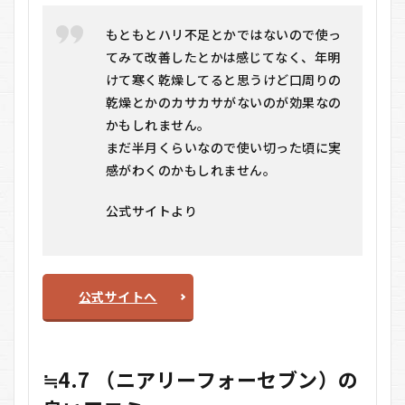
（ニ
アリ
もともとハリ不足とかではないので使っ
ーフ
てみて改善したとかは感じてなく、年明
ォー
けて寒く乾燥してると思うけど口周りの
セブ
ン）
乾燥とかのカサカサがないのが効果なの
の基
かもしれません。
本情
まだ半月くらいなので使い切った頃に実
報
感がわくのかもしれません。
3.1
1. 肌
公式サイトより
のバ
ラン
ス発
想を
軸に
した
公式サイトへ
ブラ
ンド
設計
3.2
≒4.7 （ニアリーフォーセブン）の
2. 2商
品そ