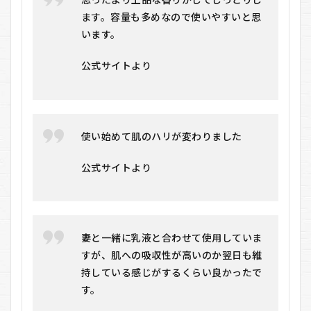
≒4.7
ます。容量も多めなので使いやすいと思
（ニ
います。
アリ
ーフ
ォー
公式サイトより
セブ
ン）
のメ
リッ
ト・
デメ
使い始めて肌のハリが変わりました
リッ
ト
公式サイトより
5.1
メリ
ット
5.2
妻と一緒に乳液と合わせて使用していま
デメ
すが、肌への吸収性が高いのか翌日も維
リッ
ト
持している感じがするくらい良かったで
す。
6
≒4.7