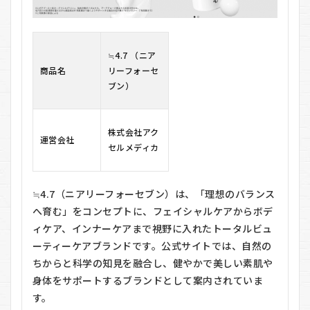
送料
はい
くら
です
か？
≒4.7 （ニア
商品名
リーフォーセ
7.3
ブン）
Q3.
注文
して
から
株式会社アク
どれ
運営会社
セルメディカ
くら
いで
届き
ます
≒4.7（ニアリーフォーセブン）は、「理想のバランス
か？
へ育む」をコンセプトに、フェイシャルケアからボデ
7.4
ィケア、インナーケアまで視野に入れたトータルビュ
Q4.
ーティーケアブランドです。公式サイトでは、自然の
会員
登録
ちからと科学の知見を融合し、健やかで美しい素肌や
しな
身体をサポートするブランドとして案内されていま
いと
す。
買え
ませ