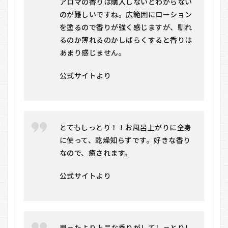
アロマの香りは購入しないとわからない
4. 公
のが難しいですね。広範囲にローション
式レ
ビュ
を塗るので香りが強く感じますが、馴れ
ーで
るのか薄れるのかしばらくすると香りは
は使
あまり感じません。
用感
に関
する
公式サイトより
前向
きな
声が
多い
4
とてもしっとり！！お風呂上がりに全身
≒4.7
に使って、乾燥知らずです。好きな香り
（ニ
なので、癒されます。
アリ
ーフ
ォー
公式サイトより
セブ
ン）
の料
金
5
思ったより上品な香りがしてしっとりし