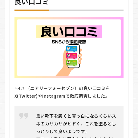
良い口コミ
れぞ
れに
異な
るア
プロ
ーチ
があ
る
3.3
3. メ
ルテ
ィン
グミ
ルク
ロー
≒4.7 （ニアリーフォーセブン）の良い口コミを
ショ
X(Twitter)やInstagramで徹底調査しました。
ンモ
イス
トは
香り
黒い靴下を履くと真っ白になるくらいス
が選
ネのカサカサがヒドく、これを塗るとし
べる
っとりして良いようです。
3.4