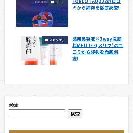
FOREO FAQ202の口コ
口コミ
ミから評判を徹底調査!
薬用美容液×3way洗顔
スキンケア
料MELLIFE(メリフ)の口
コミから評判を徹底調
査!
検索
検索