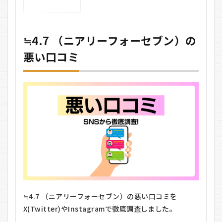
≒4.7
（ニ
アリ
≒4.7 （ニアリーフォーセブン）の
ーフ
ォー
悪い口コミ
セブ
ン）
の悪
い口
コミ
2
≒4.7
（ニ
アリ
ーフ
ォー
セブ
ン）
の良
い口
≒4.7 （ニアリーフォーセブン）の悪い口コミを
コミ
X(Twitter)やInstagramで徹底調査しました。
3
≒4.7