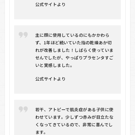
（ニ
公式サイトより
アリ
ーフ
ォー
セブ
ン）
主に顔に使用しているのにもかかわら
をお
すす
ず、1年ほど続いていた指の乾燥あか切
めす
れが改善しました！しばらく使っていま
る人
しな
せんでしたが、やっぱりプラセンタすご
い人
いと実感しました。
6.1
おす
公式サイトより
すめ
する
人
6.2
若干、アトピーで肌炎症がある子供に使
おす
すめ
わせています。少しずつ赤みが目立たな
しな
くなってきているので、非常に喜んでし
い人
ます。